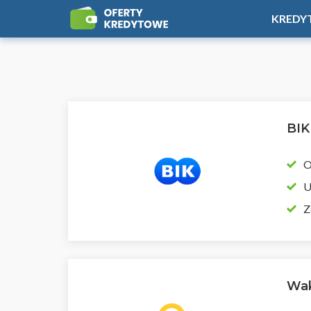
KREDY
BIK
O
U
Z
Wak