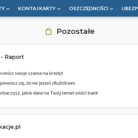
TY
KONTA I KARTY
OSZCZĘDNOŚCI
UBEZP
Pozostałe
 - Raport
cenisz swoje szanse na kredyt
pewnisz się, że nie jesteś dłużnikiem
obaczysz, jakie dane na Twój temat widzi bank
acje.pl