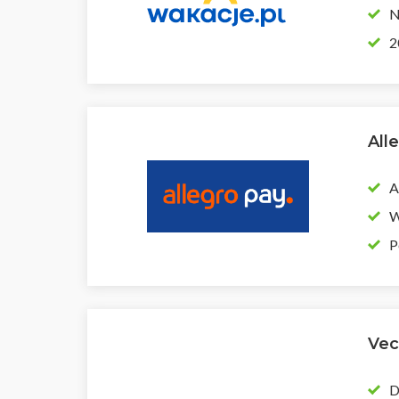
N
2
All
A
W
P
Vec
D